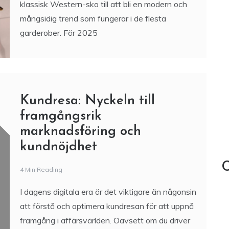
3 Min Reading
Cowboystövlar har gått från att vara en
klassisk Western-sko till att bli en modern och
mångsidig trend som fungerar i de flesta
garderober. För 2025
Kundresa: Nyckeln till
framgångsrik
marknadsföring och
kundnöjdhet
C
4 Min Reading