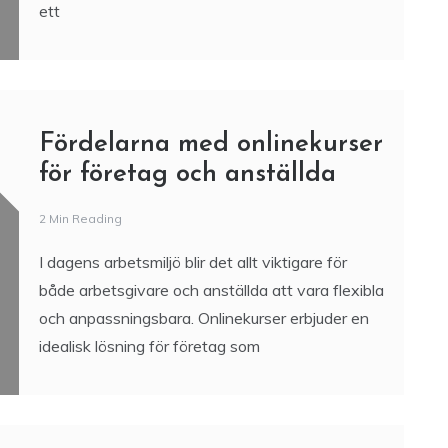
I dagens digitala era är det viktigare än någonsin
att förstå och optimera kundresan för att uppnå
framgång i affärsvärlden. Oavsett om du driver
ett
Fördelarna med onlinekurser
för företag och anställda
2 Min Reading
I dagens arbetsmiljö blir det allt viktigare för
både arbetsgivare och anställda att vara flexibla
och anpassningsbara. Onlinekurser erbjuder en