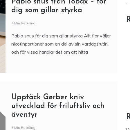
S
Pablo snus från Tobax – för
dig som gillar styrka
R
4 Min Reading
Pablo snus för dig som gillar styrka Allt fler väljer
nikotinportioner som en del av sin vardagsrutin,
och för vissa handlar det om att hitta
Upptäck Gerber kniv