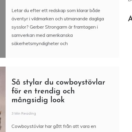
utvecklad för friluftsliv och
äventyr
5 Min Reading
D
Letar du efter ett redskap som klarar både
A
äventyr i vildmarken och utmanande dagliga
sysslor? Gerber Strongarm är framtagen i
samverkan med amerikanska
säkerhetsmyndigheter och
Så stylar du cowboystövlar
för en trendig och
mångsidig look