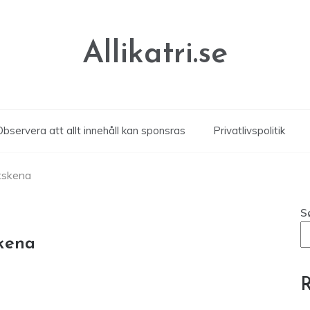
Allikatri.se
Observera att allt innehåll kan sponsras
Privatlivspolitik
ttskena
S
skena
R