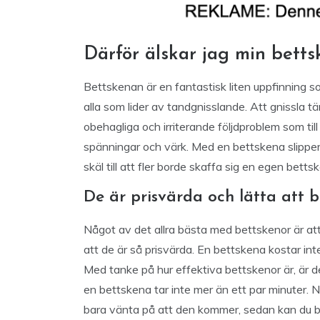
Därför älskar jag min bett
Bettskenan är en fantastisk liten uppfinning s
alla som lider av tandgnisslande. Att gnissla t
obehagliga och irriterande följdproblem som till
spänningar och värk. Med en bettskena slipper 
skäl till att fler borde skaffa sig en egen betts
De är prisvärda och lätta att b
Något av det allra bästa med bettskenor är att
att de är så prisvärda. En bettskena kostar int
Med tanke på hur effektiva bettskenor är, är det
en bettskena tar inte mer än ett par minuter. 
bara vänta på att den kommer, sedan kan du 