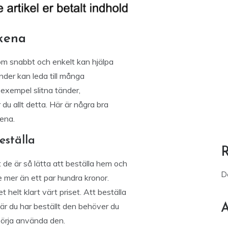
skena
om snabbt och enkelt kan hjälpa
änder kan leda till många
 exempel slitna tänder,
du allt detta. Här är några bra
kena.
eställa
 de är så lätta att beställa hem och
D
e mer än ett par hundra kronor.
 helt klart värt priset. Att beställa
När du har beställt den behöver du
A
börja använda den.