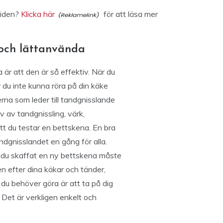
tiden?
Klicka här
för att läsa mer
a och lättanvända
a är att den är så effektiv. När du
 du inte kunna röra på din käke
lserna som leder till tandgnisslande
v av tandgnissling, värk,
tt du testar en bettskena. En bra
ndgnisslandet en gång för alla.
 du skaffat en ny bettskena måste
n efter dina käkar och tänder,
u behöver göra är att ta på dig
Det är verkligen enkelt och