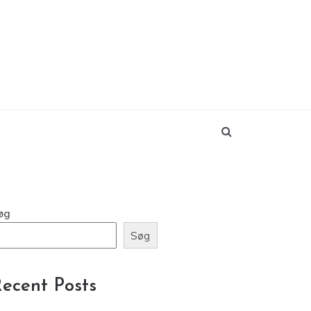
øg
Søg
ecent Posts